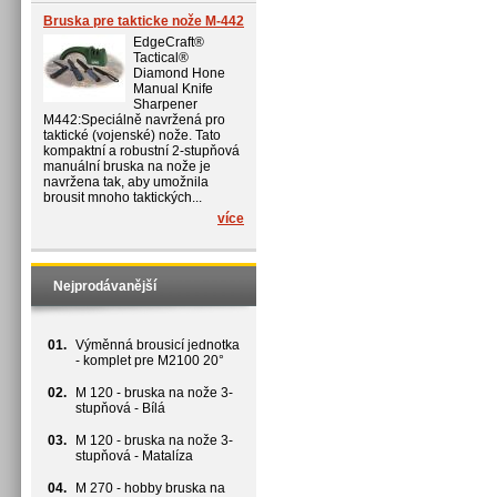
Bruska pre takticke nože M-442
EdgeCraft®
Tactical®
Diamond Hone
Manual Knife
Sharpener
M442:Speciálně navržená pro
taktické (vojenské) nože. Tato
kompaktní a robustní 2-stupňová
manuální bruska na nože je
navržena tak, aby umožnila
brousit mnoho taktických...
více
Nejprodávanější
01.
Výměnná brousicí jednotka
- komplet pre M2100 20°
02.
M 120 - bruska na nože 3-
stupňová - Bílá
03.
M 120 - bruska na nože 3-
stupňová - Matalíza
04.
M 270 - hobby bruska na