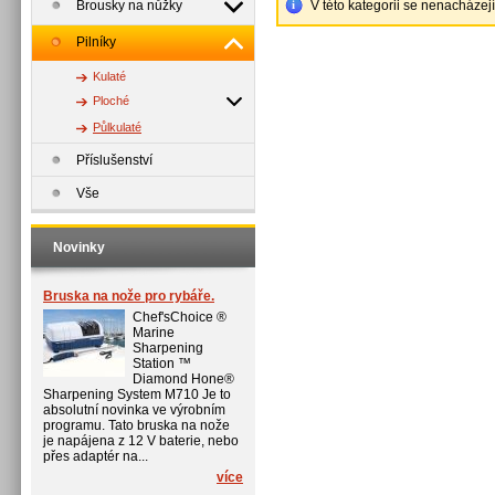
Brousky na nůžky
V této kategorii se nenacházej
Pilníky
Kulaté
Ploché
Půlkulaté
Příslušenství
Vše
Novinky
Bruska na nože pro rybáře.
Chef'sChoice ®
Marine
Sharpening
Station ™
Diamond Hone®
Sharpening System M710 Je to
absolutní novinka ve výrobním
programu. Tato bruska na nože
je napájena z 12 V baterie, nebo
přes adaptér na...
více