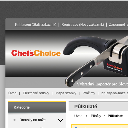
Přihlášení
(Stálý zákazník)
Registrace
(Nový zákazník)
Zapomněl j
Úvod
Elektrické brusky
Mapa stránky
Proč my
brusky-na-noze.
Půlkulaté
Kategorie
Úvod
Pilníky
Půlkulaté
Brousky na nože