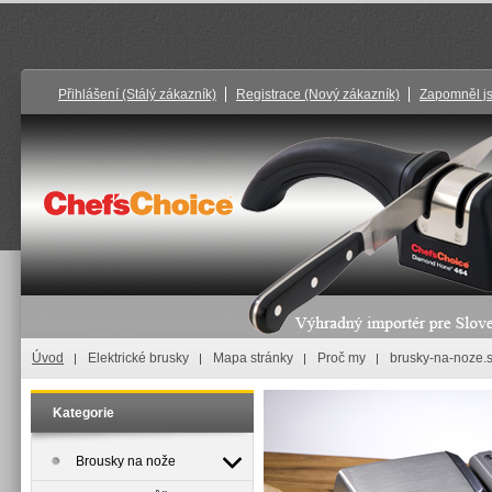
Přihlášení
(Stálý zákazník)
Registrace
(Nový zákazník)
Zapomněl j
Úvod
Elektrické brusky
Mapa stránky
Proč my
brusky-na-noze.
Kategorie
Brousky na nože