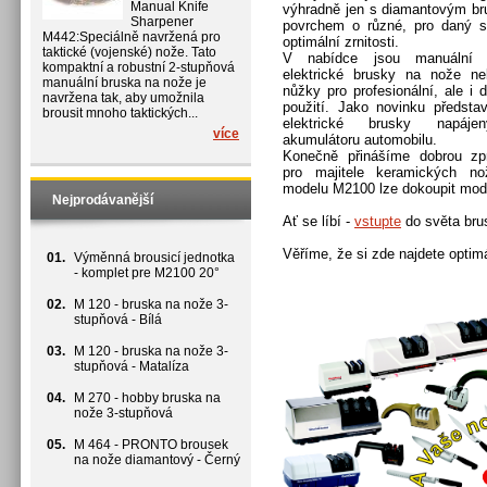
Manual Knife
výhradně jen s diamantovým b
Sharpener
povrchem o různé, pro daný s
M442:Speciálně navržená pro
optimální zrnitosti.
taktické (vojenské) nože. Tato
V nabídce jsou manuální 
kompaktní a robustní 2-stupňová
elektrické brusky na nože n
manuální bruska na nože je
nůžky pro profesionální, ale i 
navržena tak, aby umožnila
použití. Jako novinku předsta
brousit mnoho taktických...
elektrické brusky napáj
více
akumulátoru automobilu.
Konečně přinášíme dobrou zp
pro majitele keramických n
modelu M2100 lze dokoupit modu
Nejprodávanější
Ať se líbí -
vstupte
do světa bru
Věříme, že si zde najdete optim
01.
Výměnná brousicí jednotka
- komplet pre M2100 20°
02.
M 120 - bruska na nože 3-
stupňová - Bílá
03.
M 120 - bruska na nože 3-
stupňová - Matalíza
04.
M 270 - hobby bruska na
nože 3-stupňová
05.
M 464 - PRONTO brousek
na nože diamantový - Černý