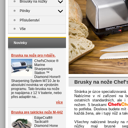
Brousky na nůžky
Pilníky
Příslušenství
Vše
Novinky
Bruska na nože pro rybáře.
Chef'sChoice ®
Marine
Sharpening
Station ™
Diamond Hone®
Sharpening System M710 Je to
Brusky na nože Chef'
absolutní novinka ve výrobním
programu. Tato bruska na nože
Stránka je úzce specializovaná.
je napájena z 12 V baterie, nebo
Nabízíme v ní zařízení na br
přes adaptér na...
ostatních standardních, ale 
více
nožem. S bruskami
to potřeba. Doslova budete mít
Bruska pre takticke nože M-442
každá žena, ale i tupý nůž a také
EdgeCraft®
Tactical®
Všechny nabízené brusky na 
Diamond Hone
nůžky mají brusné seg